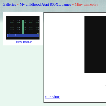
Galleries
»
My childhood Atari 800XL games
» Miny gameplay
« Motýl gameplay
« previous