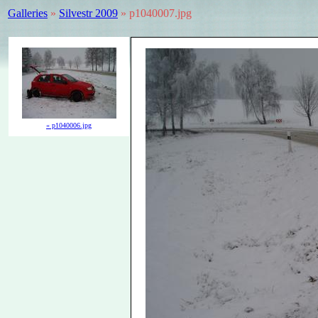
Galleries
»
Silvestr 2009
» p1040007.jpg
« p1040006.jpg