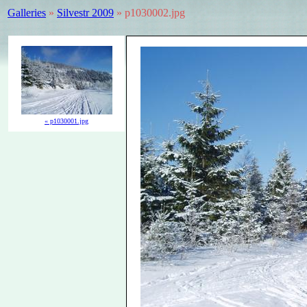
Galleries
»
Silvestr 2009
» p1030002.jpg
« p1030001.jpg