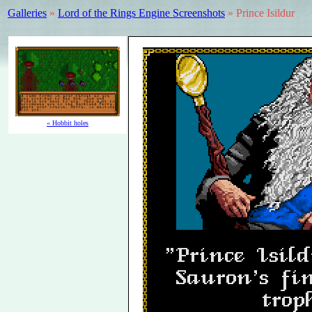
Galleries
»
Lord of the Rings Engine Screenshots
» Prince Isildur
« Hobbit holes